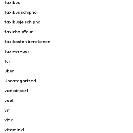
taxibus
taxibus schiphol
taxibusje schiphol
taxichauffeur
taxikosten berekenen
taxivervoer
tui
uber
Uncategorized
van airport
veel
vit
vit d
vitamin d