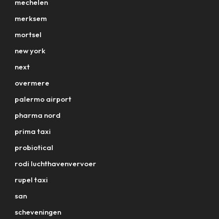
mechelen
merksem
mortsel
new york
next
overmere
palermo airport
pharma nord
prima taxi
probiotical
rodi luchthavenvervoer
rupel taxi
san
scheveningen