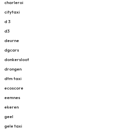
charleroi
citytaxi
d 3
d3
deurne
dgcars
donkersloot
drongen
dtm taxi
ecoscore
eemnes
ekeren
geel
gele taxi