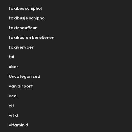
taxibus schiphol
taxibusje schiphol
taxichauffeur
taxikosten berekenen
taxivervoer
tui
uber
Uncategorized
van airport
veel
vit
vit d
vitamin d