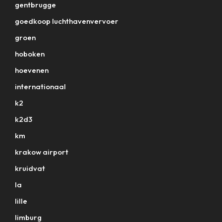
gentbrugge
goedkoop luchthavenvervoer
groen
hoboken
hoevenen
internationaal
k2
k2d3
km
krakow airport
kruidvat
la
lille
limburg