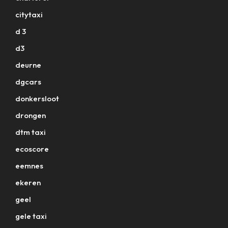
citytaxi
d 3
d3
deurne
dgcars
donkersloot
drongen
dtm taxi
ecoscore
eemnes
ekeren
geel
gele taxi