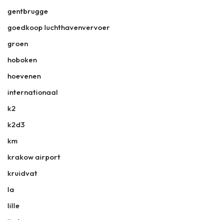
gentbrugge
goedkoop luchthavenvervoer
groen
hoboken
hoevenen
internationaal
k2
k2d3
km
krakow airport
kruidvat
la
lille