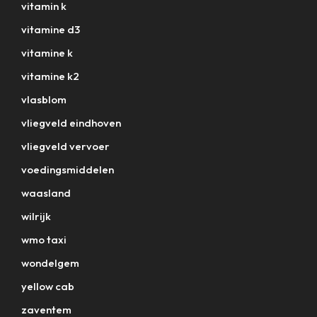
vitamin k
vitamine d3
vitamine k
vitamine k2
vlasblom
vliegveld eindhoven
vliegveld vervoer
voedingsmiddelen
waasland
wilrijk
wmo taxi
wondelgem
yellow cab
zaventem