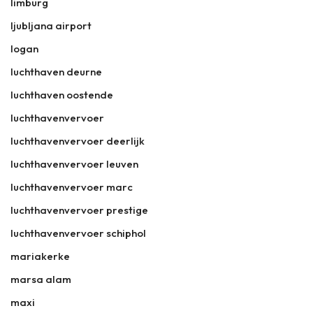
limburg
ljubljana airport
logan
luchthaven deurne
luchthaven oostende
luchthavenvervoer
luchthavenvervoer deerlijk
luchthavenvervoer leuven
luchthavenvervoer marc
luchthavenvervoer prestige
luchthavenvervoer schiphol
mariakerke
marsa alam
maxi