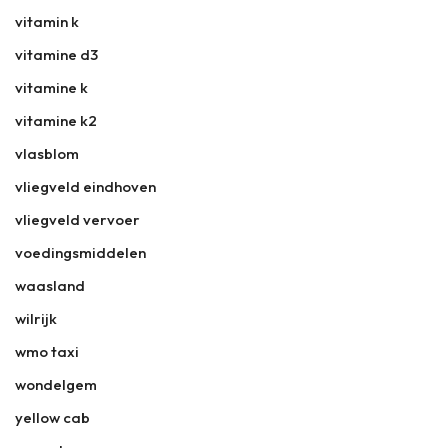
vitamin k
vitamine d3
vitamine k
vitamine k2
vlasblom
vliegveld eindhoven
vliegveld vervoer
voedingsmiddelen
waasland
wilrijk
wmo taxi
wondelgem
yellow cab