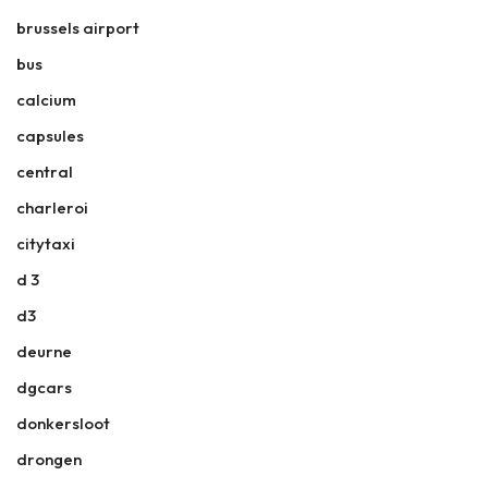
brussels airport
bus
calcium
capsules
central
charleroi
citytaxi
d 3
d3
deurne
dgcars
donkersloot
drongen