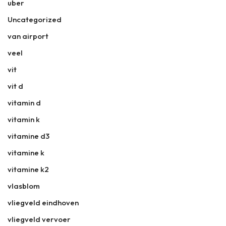
uber
Uncategorized
van airport
veel
vit
vit d
vitamin d
vitamin k
vitamine d3
vitamine k
vitamine k2
vlasblom
vliegveld eindhoven
vliegveld vervoer