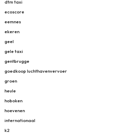
dtm taxi
ecoscore
eemnes
ekeren
geel
gele taxi
gentbrugge
goedkoop luchthavenvervoer
groen
heule
hoboken
hoevenen
internationaal
k2