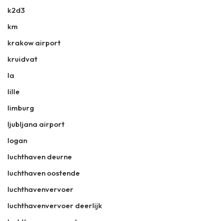
k2d3
km
krakow airport
kruidvat
la
lille
limburg
ljubljana airport
logan
luchthaven deurne
luchthaven oostende
luchthavenvervoer
luchthavenvervoer deerlijk