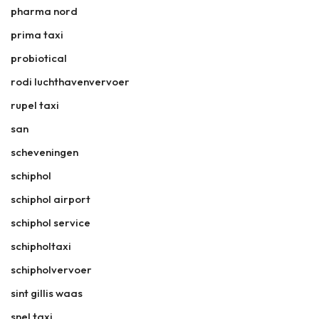
pharma nord
prima taxi
probiotical
rodi luchthavenvervoer
rupel taxi
san
scheveningen
schiphol
schiphol airport
schiphol service
schipholtaxi
schipholvervoer
sint gillis waas
snel taxi