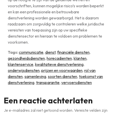
voorschriften, kunnen mogelijke risico’s worden beperkt
en kan een professionele en betrouwbare
dienstverlening worden gewaarborgd. Het is daarom
raadzaam om zorgvuldig te controleren welke juridische
vereisten van toepassing zijn op uw specifieke
dienstensector en hieraan te voldoen om problemen te
voorkomen.
Tags:
communicatie
,
dienst
,
financiële diensten
,
gezondheidsdiensten
,
horecadienten
,
klanten
,
klantenservice
,
kwalitatieve dienstverlening
,
onderwijsdiensten
,
prijzen en voorwaarden
,
rol van
diensten
,
samenleving
,
soorten diensten
,
toekomst van
dienstverlening
,
transparantie
,
vervoersdiensten
Een reactie achterlaten
Je e-mailadres zal niet getoond worden.
Vereiste velden zijn