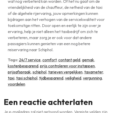
wat nog verbeterd kan worden. Of het nu gaat om de
vriendelijkheid van de chauffeur, de netheid van de taxi
of de algehele rijervaring, jouw opmerkingen kunnen
bijdragen aan het verhogen van de servicekwaliteit voor
toekomstige ritten. Door open en eerlijk te zijn over je
ervaring, help je niet alleen het taxibedrijf om zich te
verbeteren, maar zorg je er ook voor dat andere
passagiers kunnen genieten van een nog betere
reiservaring naar Schiphol.
Tags:
24/7 service
,
comfort
,
contant geld
,
gemak
,
kostenbesparend
,
prijs controleren voor instappen
,
prijsafspraak
,
schiphol
,
tarieven vergelijken
,
taxameter
,
taxi
,
taxi schiphol
,
tijdbesparend
,
veiligheid
,
vergunning
,
voordelen
Een reactie achterlaten
Je e-mailadres zal niet getoond worden.
Vereiste velden zijn