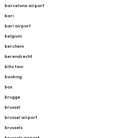
barcelona airport
bari
bari airport
belgium
berchem
berendrecht
billo taxi
booking
bos
brugge
brussel
brussel airport
brussels
brussels airport