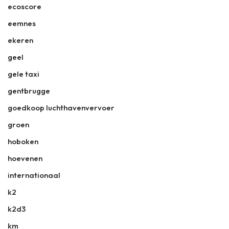
ecoscore
eemnes
ekeren
geel
gele taxi
gentbrugge
goedkoop luchthavenvervoer
groen
hoboken
hoevenen
internationaal
k2
k2d3
km