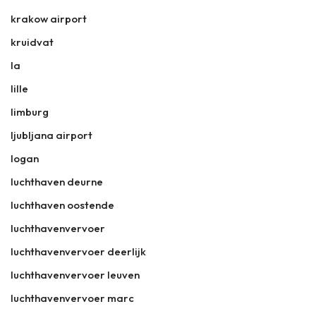
krakow airport
kruidvat
la
lille
limburg
ljubljana airport
logan
luchthaven deurne
luchthaven oostende
luchthavenvervoer
luchthavenvervoer deerlijk
luchthavenvervoer leuven
luchthavenvervoer marc