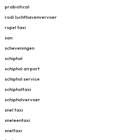
probiotical
rodi luchthavenvervoer
rupel taxi
san
scheveningen
schiphol
schiphol airport
schiphol service
schipholtaxi
schipholvervoer
snel taxi
sneleentaxi
sneltaxi