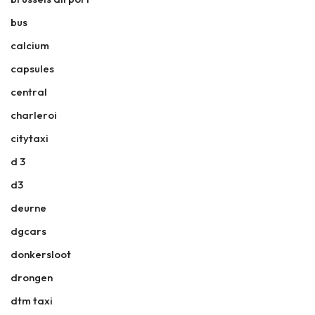
bus
calcium
capsules
central
charleroi
citytaxi
d 3
d3
deurne
dgcars
donkersloot
drongen
dtm taxi