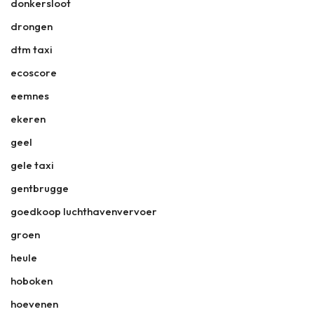
donkersloot
drongen
dtm taxi
ecoscore
eemnes
ekeren
geel
gele taxi
gentbrugge
goedkoop luchthavenvervoer
groen
heule
hoboken
hoevenen