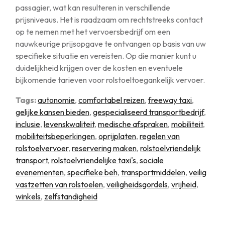
passagier, wat kan resulteren in verschillende
prijsniveaus. Het is raadzaam om rechtstreeks contact
op te nemen met het vervoersbedrijf om een
nauwkeurige prijsopgave te ontvangen op basis van uw
specifieke situatie en vereisten. Op die manier kunt u
duidelijkheid krijgen over de kosten en eventuele
bijkomende tarieven voor rolstoeltoegankelijk vervoer.
Tags:
autonomie
,
comfortabel reizen
,
freeway taxi
,
gelijke kansen bieden
,
gespecialiseerd transportbedrijf
,
inclusie
,
levenskwaliteit
,
medische afspraken
,
mobiliteit
,
mobiliteitsbeperkingen
,
oprijplaten
,
regelen van
rolstoelvervoer
,
reservering maken
,
rolstoelvriendelijk
transport
,
rolstoelvriendelijke taxi's
,
sociale
evenementen
,
specifieke beh
,
transportmiddelen
,
veilig
vastzetten van rolstoelen
,
veiligheidsgordels
,
vrijheid
,
winkels
,
zelfstandigheid