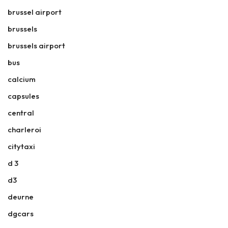
brussel airport
brussels
brussels airport
bus
calcium
capsules
central
charleroi
citytaxi
d 3
d3
deurne
dgcars