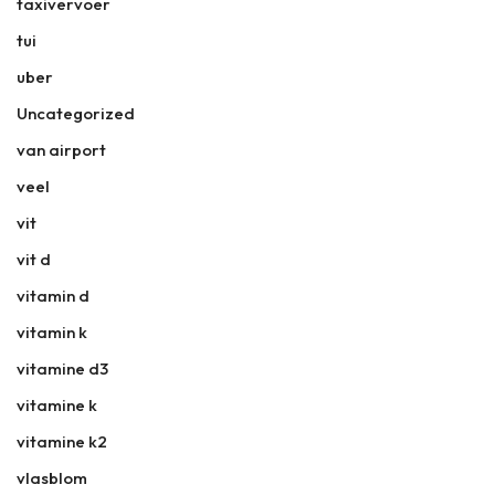
taxivervoer
tui
uber
Uncategorized
van airport
veel
vit
vit d
vitamin d
vitamin k
vitamine d3
vitamine k
vitamine k2
vlasblom