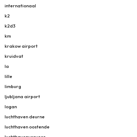
internationaal
k2
k2d3
km
krakow airport
kruidvat
la
lille
limburg
ljubljana airport
logan
luchthaven deurne
luchthaven oostende
luchthavenvervoer