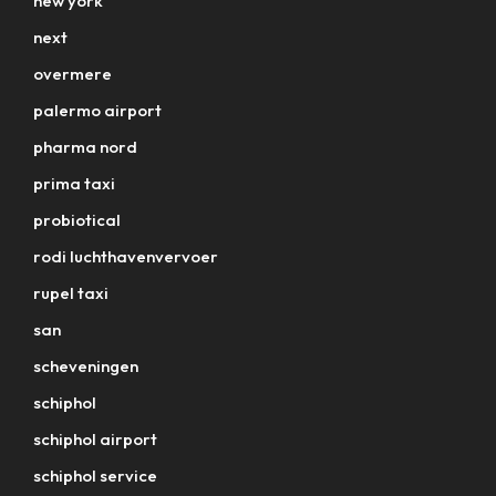
new york
next
overmere
palermo airport
pharma nord
prima taxi
probiotical
rodi luchthavenvervoer
rupel taxi
san
scheveningen
schiphol
schiphol airport
schiphol service