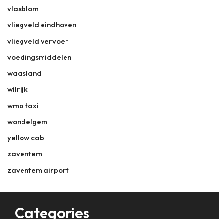
vlasblom
vliegveld eindhoven
vliegveld vervoer
voedingsmiddelen
waasland
wilrijk
wmo taxi
wondelgem
yellow cab
zaventem
zaventem airport
Categories