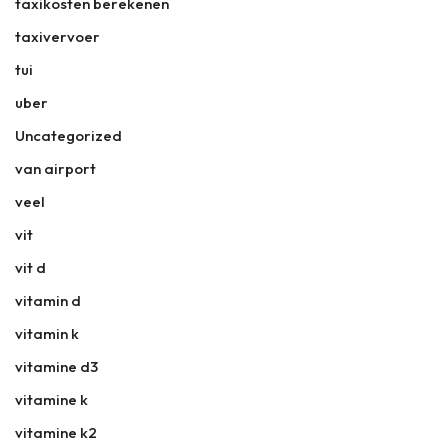
taxikosten berekenen
taxivervoer
tui
uber
Uncategorized
van airport
veel
vit
vit d
vitamin d
vitamin k
vitamine d3
vitamine k
vitamine k2