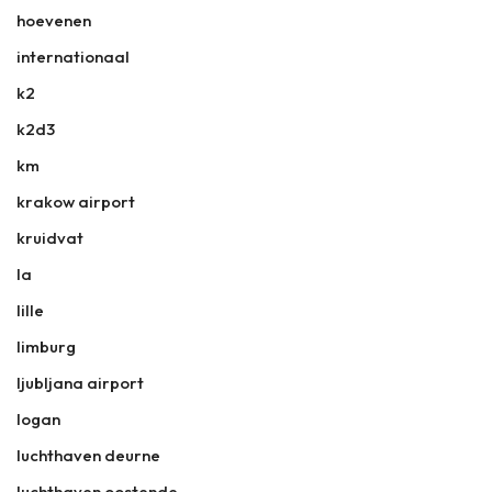
hoevenen
internationaal
k2
k2d3
km
krakow airport
kruidvat
la
lille
limburg
ljubljana airport
logan
luchthaven deurne
luchthaven oostende