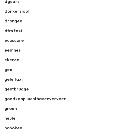
dgcars
donkersloot
drongen
dtm taxi
ecoscore
eemnes
ekeren
geel
gele taxi
gentbrugge
goedkoop luchthavenvervoer
groen
heule
hoboken