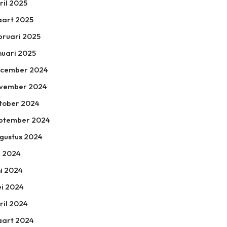
ril 2025
art 2025
bruari 2025
nuari 2025
cember 2024
vember 2024
tober 2024
ptember 2024
gustus 2024
li 2024
ni 2024
i 2024
ril 2024
art 2024