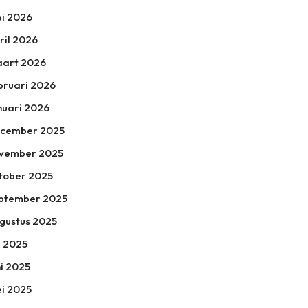
i 2026
ril 2026
art 2026
bruari 2026
nuari 2026
cember 2025
vember 2025
tober 2025
ptember 2025
gustus 2025
li 2025
ni 2025
i 2025