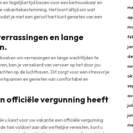
en en tegelijkertijd kiezen voor een betrouwbaar en
me
je vakantiebestemming. Het loont altijd om wat
zodat je met een gerust hart kunt genieten van een
ap
ma
verrassingen en lange
fe
n.
ja
de
e boeken om verrassingen en lange wachttijden te
eren, ben je verzekerd van vervoer op het door jou
no
achten op de luchthaven. Dit zorgt voor een stressvrije
ok
t ontspannen en genieten van comfortabel en
se
au
n officiële vergunning heeft
ju
ju
die u kiest voor uw vakantie een officiële vergunning
me
de taxi voldoet aan alle wettelijke vereisten, kunt u