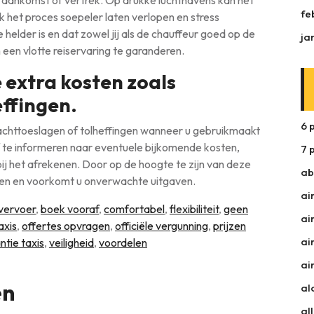
 aankomst of vertrek. Op drukke luchthavens kan het
fe
 het proces soepeler laten verlopen en stress
helder is en dat zowel jij als de chauffeur goed op de
ja
een vlotte reiservaring te garanderen.
 extra kosten zoals
effingen.
6 
achttoeslagen of tolheffingen wanneer u gebruikmaakt
af te informeren naar eventuele bijkomende kosten,
7 
bij het afrekenen. Door op de hoogte te zijn van deze
ab
nen en voorkomt u onverwachte uitgaven.
ai
vervoer
,
boek vooraf
,
comfortabel
,
flexibiliteit
,
geen
ai
axis
,
offertes opvragen
,
officiële vergunning
,
prijzen
ai
ntie taxis
,
veiligheid
,
voordelen
ai
en
al
al