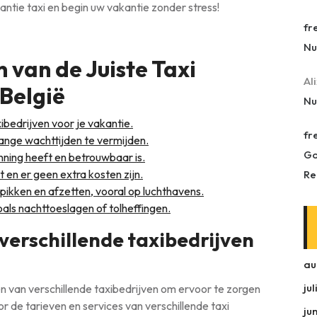
ntie taxi en begin uw vakantie zonder stress!
fr
Nu
n van de Juiste Taxi
Al
 België
Nu
xibedrijven voor je vakantie.
fr
lange wachttijden te vermijden.
Go
unning heeft en betrouwbaar is.
t en er geen extra kosten zijn.
Re
ppikken en afzetten, vooral op luchthavens.
als nachttoeslagen of tolheffingen.
 verschillende taxibedrijven
au
ju
en van verschillende taxibedrijven om ervoor te zorgen
or de tarieven en services van verschillende taxi
ju