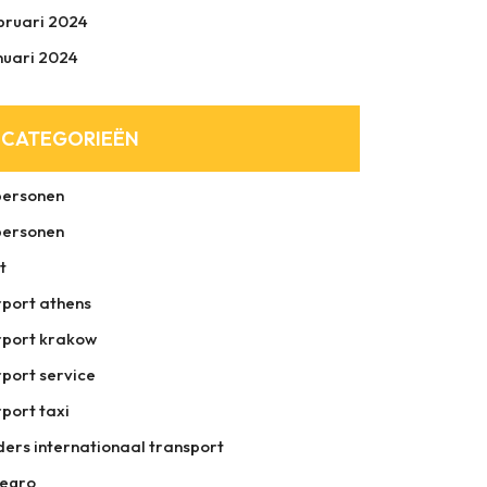
bruari 2024
nuari 2024
CATEGORIEËN
personen
personen
t
rport athens
rport krakow
rport service
rport taxi
ders internationaal transport
legro