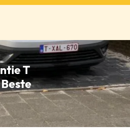
ntie T
w Beste