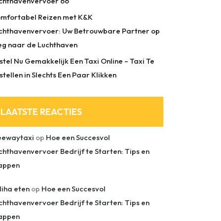
chthavenvervoer 66
mfortabel Reizen met K&K
chthavenvervoer: Uw Betrouwbare Partner op
g naar de Luchthaven
stel Nu Gemakkelijk Een Taxi Online – Taxi Te
stellen in Slechts Een Paar Klikken
LAATSTE REACTIES
eewaytaxi
op
Hoe een Succesvol
chthavenvervoer Bedrijf te Starten: Tips en
appen
liha eten
op
Hoe een Succesvol
chthavenvervoer Bedrijf te Starten: Tips en
appen