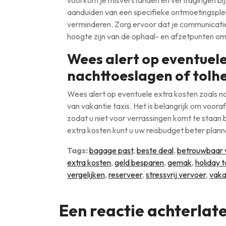
voorkom je misverstanden en vertragingen bij
aanduiden van een specifieke ontmoetingsplek
verminderen. Zorg ervoor dat je communicatie 
hoogte zijn van de ophaal- en afzetpunten om 
Wees alert op eventuele
nachttoeslagen of tolh
Wees alert op eventuele extra kosten zoals n
van vakantie taxis. Het is belangrijk om voor
zodat u niet voor verrassingen komt te staan 
extra kosten kunt u uw reisbudget beter plan
Tags:
bagage past
,
beste deal
,
betrouwbaar 
extra kosten
,
geld besparen
,
gemak
,
holiday t
vergelijken
,
reserveer
,
stressvrij vervoer
,
vaka
Een reactie achterlat