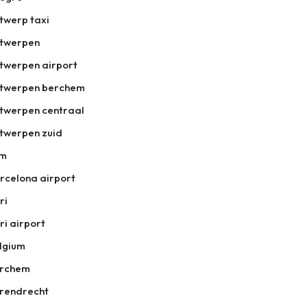
twerp taxi
twerpen
twerpen airport
twerpen berchem
twerpen centraal
twerpen zuid
tm
rcelona airport
ri
ri airport
lgium
rchem
rendrecht