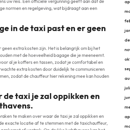
ens uw reis. Een officiële vergunning geeft aan dat de
ap
ige normen en regelgeving, wat bijdraagt aan een
ma
fe
e in de taxi past en er geen
ja
de
 geen extra kosten zijn. Het is belangrijk om bij het
no
e houden met de hoeveelheid bagage die je meeneemt.
ok
oor al je koffers en tassen, zodat je comfortabel en
se
wachte extra kosten door duidelijk te communiceren
emen, zodat de chauffeur hier rekening mee kan houden
au
ju
 de taxi je zal oppikken en
ju
hthavens.
me
spraken te maken over waar de taxi je zal oppikken en
ap
de exacte locatie af te stemmen met de taxichauffeur,
ma