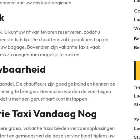
Lu
pannen aan uw reis kunt beginnen.
Co
k
Lu
We
k. U kunt uw rit van tevoren reserveren, zodat u
Be
nste tijdstip. De chauffeur zal bij aankomst op de
 uw bagage. Bovendien zijn vakantie taxis vaak
Be
reis zo aangenaam mogelijk te maken.
uwbaarheid
t vaandel. De chauffeurs zijn goed getraind en kennen de
fr
temming te brengen. Bovendien worden de voertuigen
Lu
at u met een gerust hart kunt instappen.
St
ie Taxi Vandaag Nog
Zé
rotere groep, vakantie taxis bieden vervoersoplossingen
Lu
fort en gemoedsrust die deze service biedt tijdens uw
St