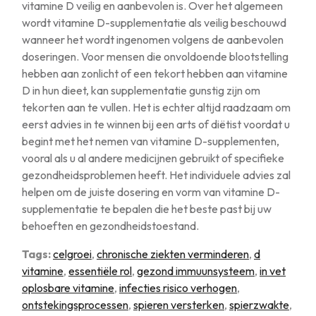
vitamine D veilig en aanbevolen is. Over het algemeen
wordt vitamine D-supplementatie als veilig beschouwd
wanneer het wordt ingenomen volgens de aanbevolen
doseringen. Voor mensen die onvoldoende blootstelling
hebben aan zonlicht of een tekort hebben aan vitamine
D in hun dieet, kan supplementatie gunstig zijn om
tekorten aan te vullen. Het is echter altijd raadzaam om
eerst advies in te winnen bij een arts of diëtist voordat u
begint met het nemen van vitamine D-supplementen,
vooral als u al andere medicijnen gebruikt of specifieke
gezondheidsproblemen heeft. Het individuele advies zal
helpen om de juiste dosering en vorm van vitamine D-
supplementatie te bepalen die het beste past bij uw
behoeften en gezondheidstoestand.
Tags:
celgroei
,
chronische ziekten verminderen
,
d
vitamine
,
essentiële rol
,
gezond immuunsysteem
,
in vet
oplosbare vitamine
,
infecties risico verhogen
,
ontstekingsprocessen
,
spieren versterken
,
spierzwakte
,