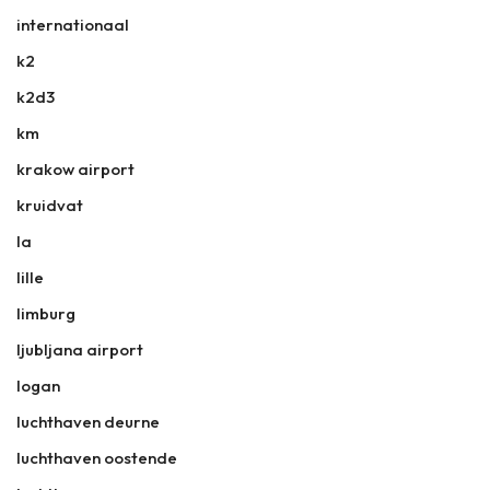
internationaal
k2
k2d3
km
krakow airport
kruidvat
la
lille
limburg
ljubljana airport
logan
luchthaven deurne
luchthaven oostende