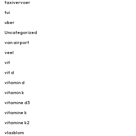
taxivervoer
tui
uber
Uncategorized
van airport
veel
vit
vit d
vitamin d
vitamin k
vitamine d3
vitamine k
vitamine k2
vlasblom