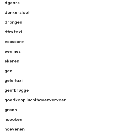
dgcars
donkersloot
drongen
dtm taxi
ecoscore
eemnes
ekeren
geel
gele taxi
gentbrugge
goedkoop luchthavenvervoer
groen
hoboken
hoevenen