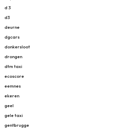
d 3
d3
deurne
dgcars
donkersloot
drongen
dtm taxi
ecoscore
eemnes
ekeren
geel
gele taxi
gentbrugge