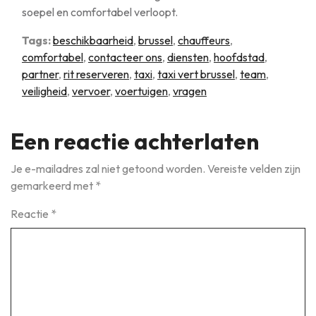
soepel en comfortabel verloopt.
Tags:
beschikbaarheid
,
brussel
,
chauffeurs
,
comfortabel
,
contacteer ons
,
diensten
,
hoofdstad
,
partner
,
rit reserveren
,
taxi
,
taxi vert brussel
,
team
,
veiligheid
,
vervoer
,
voertuigen
,
vragen
Een reactie achterlaten
Je e-mailadres zal niet getoond worden.
Vereiste velden zijn
gemarkeerd met
*
Reactie
*