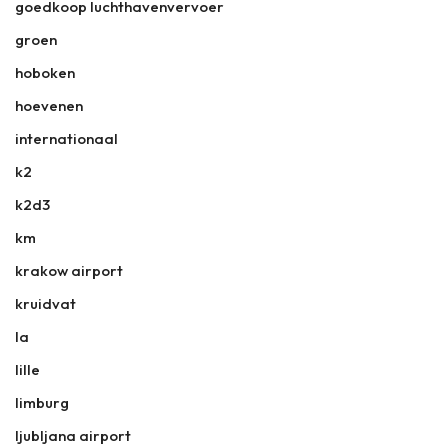
goedkoop luchthavenvervoer
groen
hoboken
hoevenen
internationaal
k2
k2d3
km
krakow airport
kruidvat
la
lille
limburg
ljubljana airport