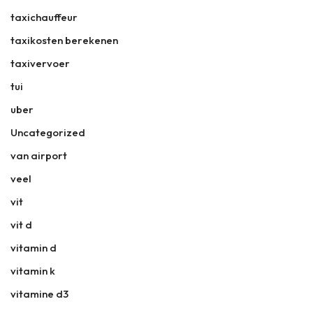
taxichauffeur
taxikosten berekenen
taxivervoer
tui
uber
Uncategorized
van airport
veel
vit
vit d
vitamin d
vitamin k
vitamine d3