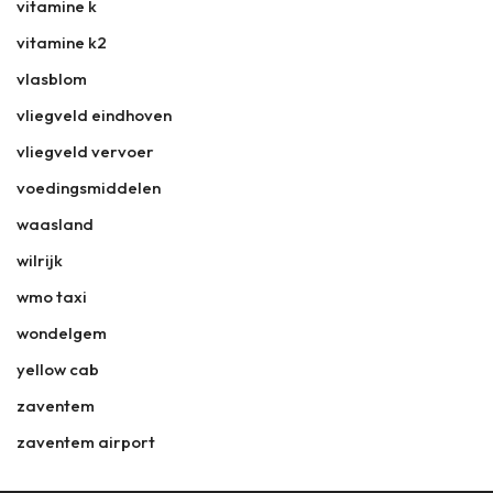
vitamine k
vitamine k2
vlasblom
vliegveld eindhoven
vliegveld vervoer
voedingsmiddelen
waasland
wilrijk
wmo taxi
wondelgem
yellow cab
zaventem
zaventem airport