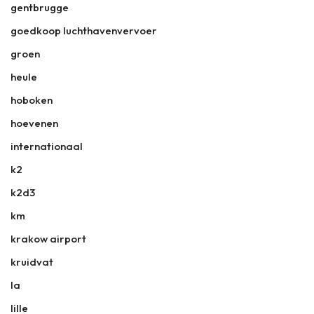
gentbrugge
goedkoop luchthavenvervoer
groen
heule
hoboken
hoevenen
internationaal
k2
k2d3
km
krakow airport
kruidvat
la
lille