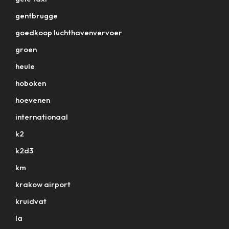
gentbrugge
goedkoop luchthavenvervoer
groen
heule
hoboken
hoevenen
internationaal
k2
k2d3
km
krakow airport
kruidvat
la