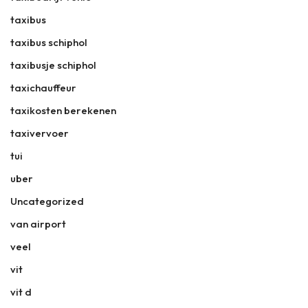
taxibus
taxibus schiphol
taxibusje schiphol
taxichauffeur
taxikosten berekenen
taxivervoer
tui
uber
Uncategorized
van airport
veel
vit
vit d