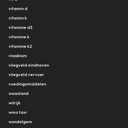
vitamin d
vitamin k
vitamine d3
vitamine k
vitamine k2
vlasblom
vliegveld eindhoven
vliegveld vervoer
voedingsmiddelen
waasland
wilrijk
wmo taxi
wondelgem