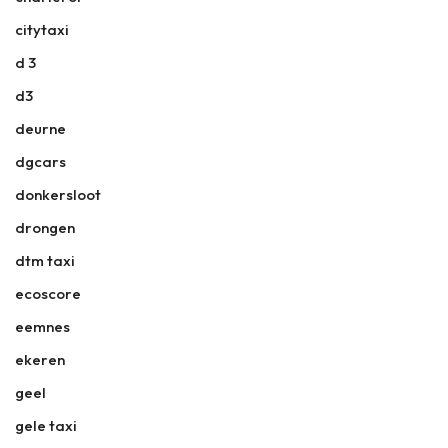
citytaxi
d 3
d3
deurne
dgcars
donkersloot
drongen
dtm taxi
ecoscore
eemnes
ekeren
geel
gele taxi