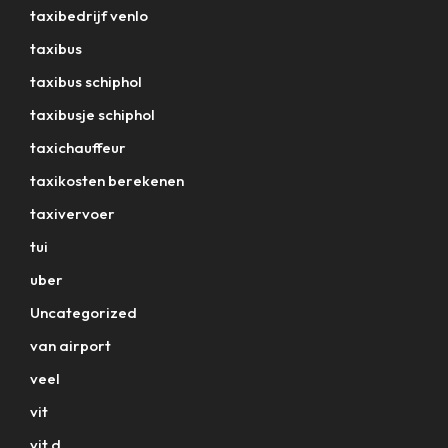
taxibedrijf venlo
taxibus
taxibus schiphol
taxibusje schiphol
taxichauffeur
taxikosten berekenen
taxivervoer
tui
uber
Uncategorized
van airport
veel
vit
vit d