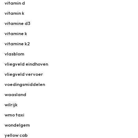
vitamin d
vitamin k
vitamine d3
vitamine k
vitamine k2
vlasblom
vliegveld eindhoven
vliegveld vervoer
voedingsmiddelen
waasland
wilrijk
wmo taxi
wondelgem
yellow cab