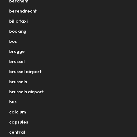
berchem
berendrecht
billo taxi
booking
bos
brugge
brussel
brussel airport
brussels
brussels airport
bus
calcium
capsules
central