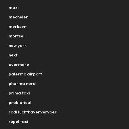
maxi
mechelen
merksem
mortsel
new york
next
overmere
palermo airport
pharma nord
prima taxi
probiotical
rodi luchthavenvervoer
rupel taxi