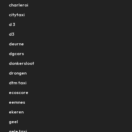
charleroi
citytaxi
d 3
d3
deurne
dgcars
donkersloot
drongen
dtm taxi
ecoscore
eemnes
ekeren
geel
gele taxi