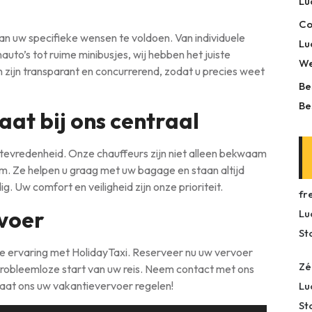
Lu
Co
an uw specifieke wensen te voldoen. Van individuele
Lu
uto’s tot ruime minibusjes, wij hebben het juiste
We
 zijn transparant en concurrerend, zodat u precies weet
Be
Be
aat bij ons centraal
ttevredenheid. Onze chauffeurs zijn niet alleen bekwaam
m. Ze helpen u graag met uw bagage en staan altijd
g. Uw comfort en veiligheid zijn onze prioriteit.
fr
voer
Lu
St
e ervaring met HolidayTaxi. Reserveer nu uw vervoer
Zé
probleemloze start van uw reis. Neem contact met ons
laat ons uw vakantievervoer regelen!
Lu
St