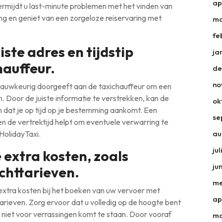
ap
vermijdt u last-minute problemen met het vinden van
ing en geniet van een zorgeloze reiservaring met
ma
fe
iste adres en tijdstip
ja
hauffeur.
de
no
ip nauwkeurig doorgeeft aan de taxichauffeur om een
n. Door de juiste informatie te verstrekken, kan de
ok
n dat je op tijd op je bestemming aankomt. Een
se
n de vertrektijd helpt om eventuele verwarring te
HolidayTaxi.
au
ju
 extra kosten, zoals
ju
chttarieven.
me
e extra kosten bij het boeken van uw vervoer met
ap
arieven. Zorg ervoor dat u volledig op de hoogte bent
 niet voor verrassingen komt te staan. Door vooraf
ma