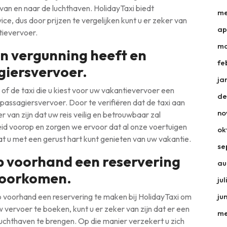
van en naar de luchthaven. HolidayTaxi biedt
me
ce, dus door prijzen te vergelijken kunt u er zeker van
ap
tievervoer.
ma
en vergunning heeft en
fe
giersvervoer.
ja
 of de taxi die u kiest voor uw vakantievervoer een
de
 passagiersvervoer. Door te verifiëren dat de taxi aan
no
er van zijn dat uw reis veilig en betrouwbaar zal
heid voorop en zorgen we ervoor dat al onze voertuigen
ok
dat u met een gerust hart kunt genieten van uw vakantie.
se
p voorhand een reservering
au
 voorkomen.
ju
op voorhand een reservering te maken bij HolidayTaxi om
ju
 vervoer te boeken, kunt u er zeker van zijn dat er een
me
 luchthaven te brengen. Op die manier verzekert u zich