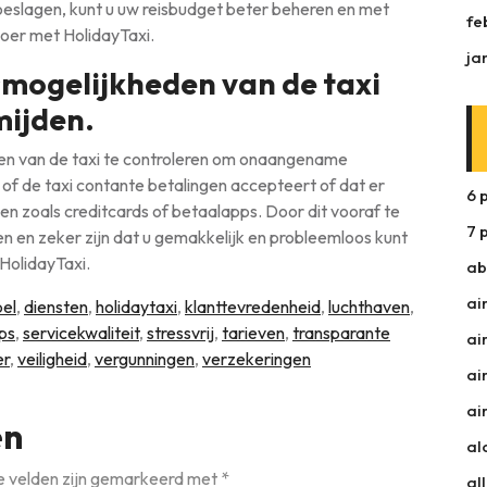
 toeslagen, kunt u uw reisbudget beter beheren en met
fe
oer met HolidayTaxi.
ja
smogelijkheden van de taxi
mijden.
den van de taxi te controleren om onaangename
of de taxi contante betalingen accepteert of dat er
6 
en zoals creditcards of betaalapps. Door dit vooraf te
7 
nen en zeker zijn dat u gemakkelijk en probleemloos kunt
HolidayTaxi.
ab
ai
el
,
diensten
,
holidaytaxi
,
klanttevredenheid
,
luchthaven
,
ips
,
servicekwaliteit
,
stressvrij
,
tarieven
,
transparante
ai
er
,
veiligheid
,
vergunningen
,
verzekeringen
ai
ai
en
al
e velden zijn gemarkeerd met
*
al