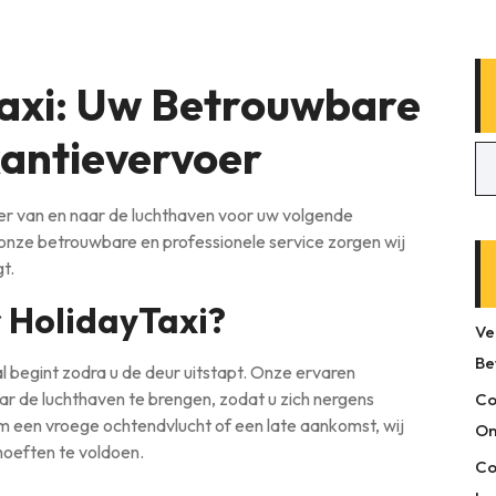
axi: Uw Betrouwbare
kantievervoer
er van en naar de luchthaven voor uw volgende
 onze betrouwbare en professionele service zorgen wij
t.
 HolidayTaxi?
Ve
Be
l begint zodra u de deur uitstapt. Onze ervaren
naar de luchthaven te brengen, zodat u zich nergens
Co
m een vroege ochtendvlucht of een late aankomst, wij
On
hoeften te voldoen.
Co