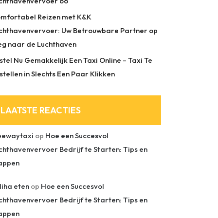
chthavenvervoer 66
mfortabel Reizen met K&K
chthavenvervoer: Uw Betrouwbare Partner op
g naar de Luchthaven
stel Nu Gemakkelijk Een Taxi Online – Taxi Te
stellen in Slechts Een Paar Klikken
LAATSTE REACTIES
eewaytaxi
op
Hoe een Succesvol
chthavenvervoer Bedrijf te Starten: Tips en
appen
liha eten
op
Hoe een Succesvol
chthavenvervoer Bedrijf te Starten: Tips en
appen