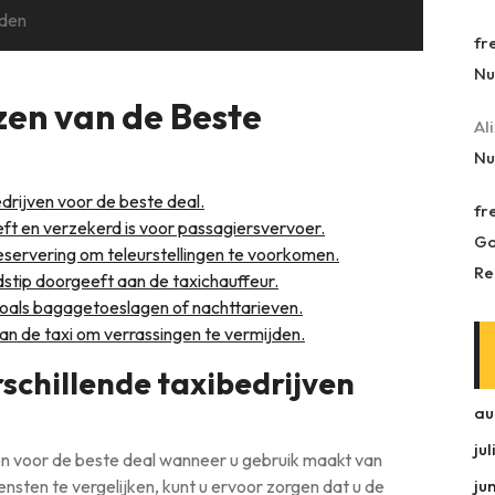
uden
fr
Nu
zen van de Beste
Al
Nu
edrijven voor de beste deal.
fr
eft en verzekerd is voor passagiersvervoer.
Go
eservering om teleurstellingen te voorkomen.
Re
jdstip doorgeeft aan de taxichauffeur.
zoals bagagetoeslagen of nachttarieven.
an de taxi om verrassingen te vermijden.
rschillende taxibedrijven
au
ju
jven voor de beste deal wanneer u gebruik maakt van
ensten te vergelijken, kunt u ervoor zorgen dat u de
ju