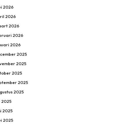
i 2026
ril 2026
art 2026
bruari 2026
nuari 2026
cember 2025
vember 2025
tober 2025
ptember 2025
gustus 2025
li 2025
ni 2025
i 2025