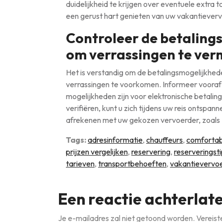
duidelijkheid te krijgen over eventuele extra
een gerust hart genieten van uw vakantieverv
Controleer de betaling
om verrassingen te ver
Het is verstandig om de betalingsmogelijkhe
verrassingen te voorkomen. Informeer vooraf 
mogelijkheden zijn voor elektronische betaling
verifiëren, kunt u zich tijdens uw reis ontspan
afrekenen met uw gekozen vervoerder, zoals 
Tags:
adresinformatie
,
chauffeurs
,
comfortab
prijzen vergelijken
,
reservering
,
reserveringst
tarieven
,
transportbehoeften
,
vakantievervo
Een reactie achterlat
Je e-mailadres zal niet getoond worden.
Vereist