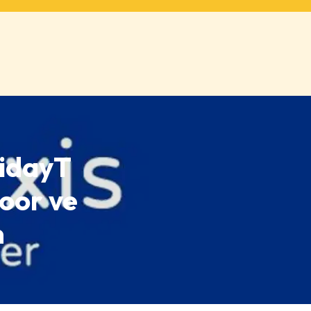
lidayT
oor ve
n