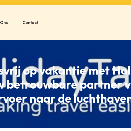
 Ons
Contact
svrij op vakantie met Ho
uw betrouwbare partner v
rvoer naar de luchthave