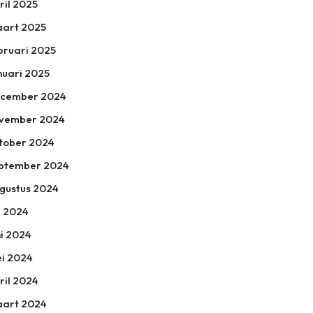
ril 2025
art 2025
bruari 2025
nuari 2025
cember 2024
vember 2024
tober 2024
ptember 2024
gustus 2024
li 2024
ni 2024
i 2024
ril 2024
art 2024