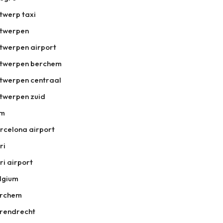
twerp taxi
twerpen
twerpen airport
twerpen berchem
twerpen centraal
twerpen zuid
tm
rcelona airport
ri
ri airport
lgium
rchem
rendrecht