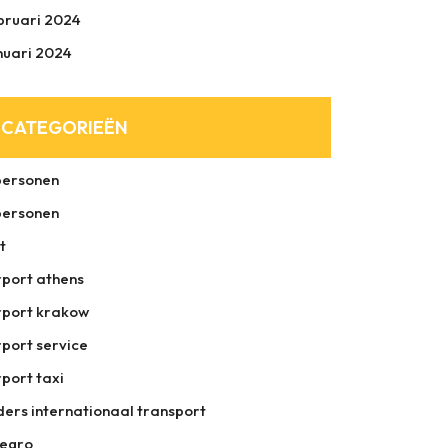
bruari 2024
nuari 2024
CATEGORIEËN
personen
personen
t
rport athens
rport krakow
rport service
rport taxi
ders internationaal transport
legro