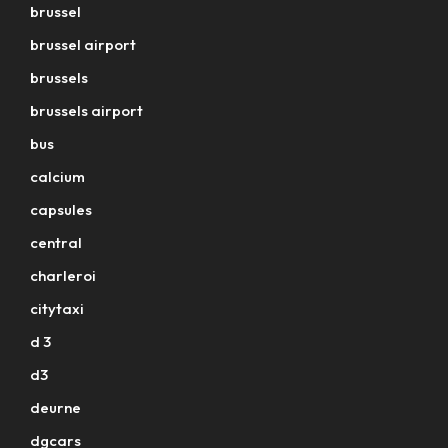
brussel
brussel airport
brussels
brussels airport
bus
calcium
capsules
central
charleroi
citytaxi
d 3
d3
deurne
dgcars