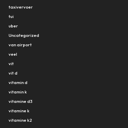
taxivervoer
tui
uber
Uncategorized
van airport
veel
vit
vit d
vitamin d
vitamin k
vitamine d3
vitamine k
vitamine k2