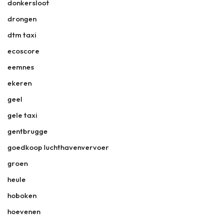
donkersloot
drongen
dtm taxi
ecoscore
eemnes
ekeren
geel
gele taxi
gentbrugge
goedkoop luchthavenvervoer
groen
heule
hoboken
hoevenen