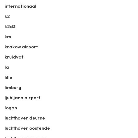
internationaal
k2
k2d3
km
krakow airport
kruidvat
la
lille
limburg
ljubljana airport
logan
luchthaven deurne
luchthaven oostende