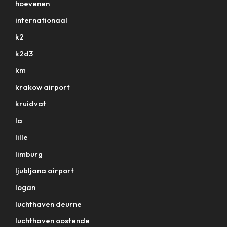
hoevenen
internationaal
k2
k2d3
km
krakow airport
kruidvat
la
lille
limburg
ljubljana airport
logan
luchthaven deurne
luchthaven oostende