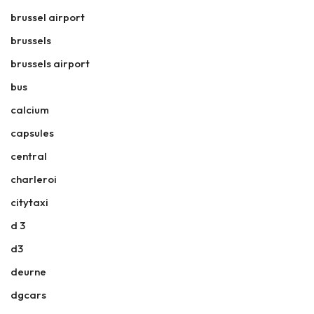
brussel airport
brussels
brussels airport
bus
calcium
capsules
central
charleroi
citytaxi
d 3
d3
deurne
dgcars