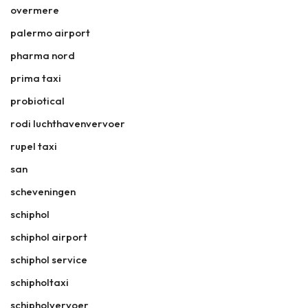
overmere
palermo airport
pharma nord
prima taxi
probiotical
rodi luchthavenvervoer
rupel taxi
san
scheveningen
schiphol
schiphol airport
schiphol service
schipholtaxi
schipholvervoer