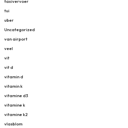
taxivervoer
tui
uber
Uncategorized
van airport
veel
vit
vit d
vitamin d
vitamin k
vitamine d3
vitamine k
vitamine k2
vlasblom