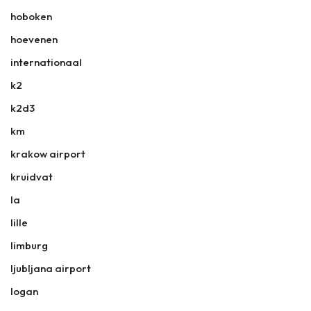
hoboken
hoevenen
internationaal
k2
k2d3
km
krakow airport
kruidvat
la
lille
limburg
ljubljana airport
logan