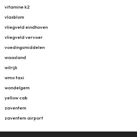
vitamine k2
vlasblom
vliegveld eindhoven
vliegveld vervoer
voedingsmiddelen
waasland
wilrijk
wmo taxi
wondelgem
yellow cab
zaventem
zaventem airport