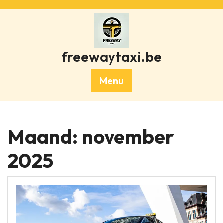
Skip
to
content
freewaytaxi.be
Menu
Maand:
november
2025