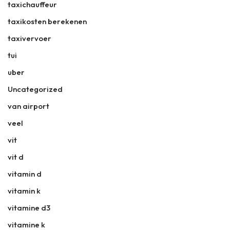
taxichauffeur
taxikosten berekenen
taxivervoer
tui
uber
Uncategorized
van airport
veel
vit
vit d
vitamin d
vitamin k
vitamine d3
vitamine k