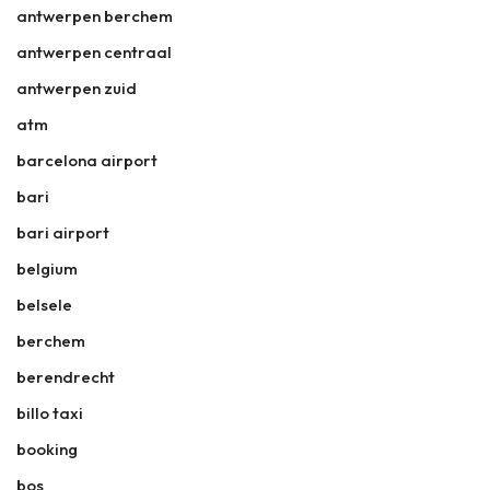
antwerpen berchem
antwerpen centraal
antwerpen zuid
atm
barcelona airport
bari
bari airport
belgium
belsele
berchem
berendrecht
billo taxi
booking
bos