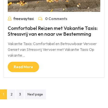
freewaytaxi
0 Comments
Comfortabel Reizen met Vakantie Taxis:
Stressvrij van en naar uw Bestemming
Vakantie Taxis: Comfortabel en Betrouwbaar Vervoer
Geniet van Stressvrij Vervoer met Vakantie Taxis Op
vakantie…
Read More
Berichtnavigatie
1
2
3
Next page