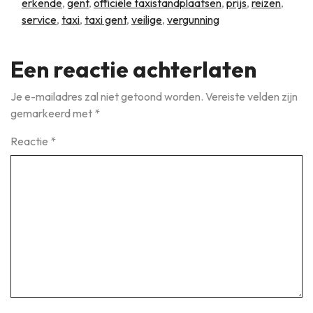
erkende
,
gent
,
officiële taxistandplaatsen
,
prijs
,
reizen
,
service
,
taxi
,
taxi gent
,
veilige
,
vergunning
Een reactie achterlaten
Je e-mailadres zal niet getoond worden.
Vereiste velden zijn
gemarkeerd met
*
Reactie
*