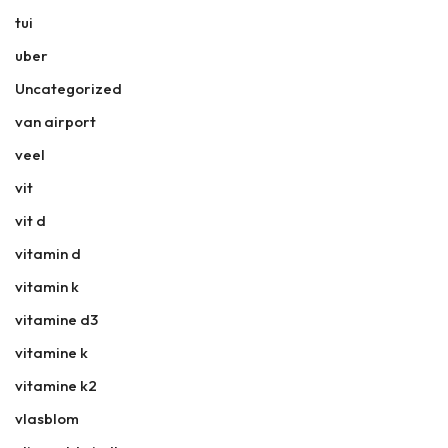
tui
uber
Uncategorized
van airport
veel
vit
vit d
vitamin d
vitamin k
vitamine d3
vitamine k
vitamine k2
vlasblom