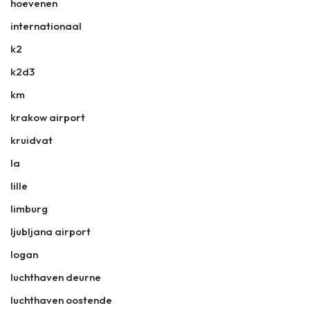
hoevenen
internationaal
k2
k2d3
km
krakow airport
kruidvat
la
lille
limburg
ljubljana airport
logan
luchthaven deurne
luchthaven oostende