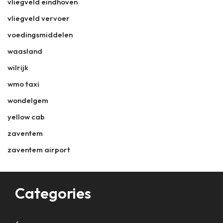
vliegveld eindhoven
vliegveld vervoer
voedingsmiddelen
waasland
wilrijk
wmo taxi
wondelgem
yellow cab
zaventem
zaventem airport
Categories