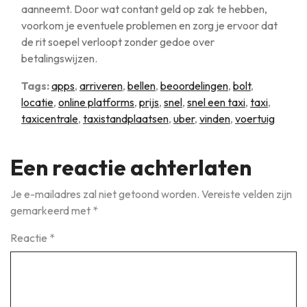
aanneemt. Door wat contant geld op zak te hebben,
voorkom je eventuele problemen en zorg je ervoor dat
de rit soepel verloopt zonder gedoe over
betalingswijzen.
Tags:
apps
,
arriveren
,
bellen
,
beoordelingen
,
bolt
,
locatie
,
online platforms
,
prijs
,
snel
,
snel een taxi
,
taxi
,
taxicentrale
,
taxistandplaatsen
,
uber
,
vinden
,
voertuig
Een reactie achterlaten
Je e-mailadres zal niet getoond worden.
Vereiste velden zijn
gemarkeerd met
*
Reactie
*