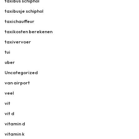
taxibus schiphol
taxibusje schiphol
taxichauffeur
taxikosten berekenen
taxivervoer
tui
uber
Uncategorized
van airport
veel
vit
vit d
vitamin d
vitamin k