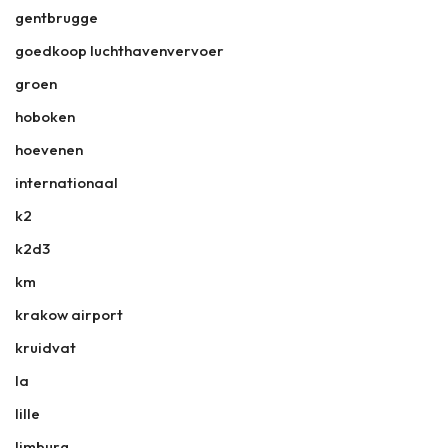
gentbrugge
goedkoop luchthavenvervoer
groen
hoboken
hoevenen
internationaal
k2
k2d3
km
krakow airport
kruidvat
la
lille
limburg