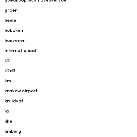
groen
heule
hoboken
hoevenen
internationaal
k2
k2d3
km
krakow airport
kruidvat
la
lille
limburg