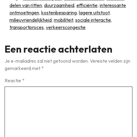
delen van ritten
,
duurzaamheid
,
efficiëntie
,
interessante
ontmoetingen
,
kostenbesparing
,
lagere uitstoot
,
milieuvriendelijkheid
,
mobiliteit
,
sociale interactie
,
transportproces
,
verkeerscongestie
Een reactie achterlaten
Je e-mailadres zal niet getoond worden.
Vereiste velden zijn
gemarkeerd met
*
Reactie
*