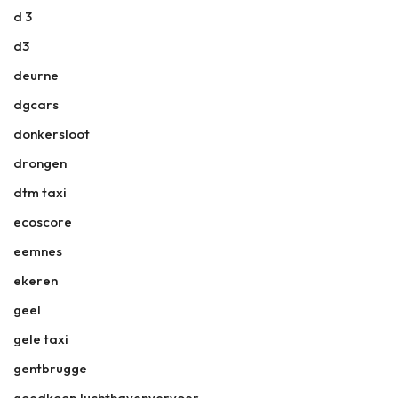
d 3
d3
deurne
dgcars
donkersloot
drongen
dtm taxi
ecoscore
eemnes
ekeren
geel
gele taxi
gentbrugge
goedkoop luchthavenvervoer