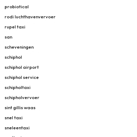
probiotical
rodi luchthavenvervoer
rupel taxi
san
scheveningen
schiphol
schiphol airport
schiphol service
schipholtaxi
schipholvervoer
sint gillis waas
snel taxi
sneleentaxi