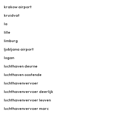
krakow airport
kruidvat
la
lille
limburg
ljubljana airport
logan
luchthaven deurne
luchthaven oostende
luchthavenvervoer
luchthavenvervoer deerlijk
luchthavenvervoer leuven
luchthavenvervoer marc