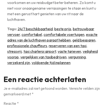
voorkomen en uw reisbudget beter beheren. Zo komt u
niet voor onaangename verrassingen te staan en kunt u
met een gerust hart genieten van uw rit naar de
luchthaven.
Tags:
24/7 beschikbaarheid
,
beste prijs
,
betrouwbaar
vervoer
,
comfortabel
,
comfortabele voertuigen
,
exacte
adres van de luchthaven paraat hebben
,
geld besparen
,
professionele chauffeurs
,
reserveren van een taxi
,
stressvrij
,
taxi charleroi airport
,
vaste tarieven
,
veiligheid
voorop
,
vergelijken van taxibedrijven
,
vergunning
,
verzekerd zijn
,
voldoende tijd inplannen
Een reactie achterlaten
Je e-mailadres zal niet getoond worden.
Vereiste velden zijn
gemarkeerd met
*
Reactie
*