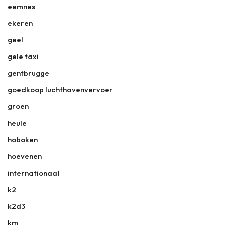
eemnes
ekeren
geel
gele taxi
gentbrugge
goedkoop luchthavenvervoer
groen
heule
hoboken
hoevenen
internationaal
k2
k2d3
km