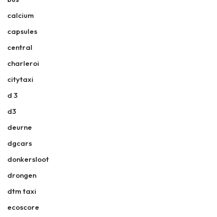
calcium
capsules
central
charleroi
citytaxi
d 3
d3
deurne
dgcars
donkersloot
drongen
dtm taxi
ecoscore