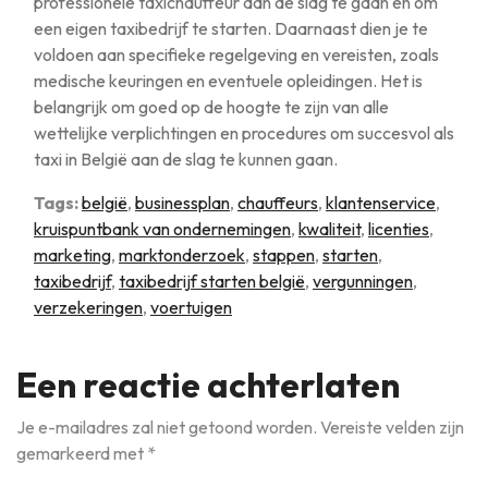
professionele taxichauffeur aan de slag te gaan en om
een eigen taxibedrijf te starten. Daarnaast dien je te
voldoen aan specifieke regelgeving en vereisten, zoals
medische keuringen en eventuele opleidingen. Het is
belangrijk om goed op de hoogte te zijn van alle
wettelijke verplichtingen en procedures om succesvol als
taxi in België aan de slag te kunnen gaan.
Tags:
belgië
,
businessplan
,
chauffeurs
,
klantenservice
,
kruispuntbank van ondernemingen
,
kwaliteit
,
licenties
,
marketing
,
marktonderzoek
,
stappen
,
starten
,
taxibedrijf
,
taxibedrijf starten belgië
,
vergunningen
,
verzekeringen
,
voertuigen
Een reactie achterlaten
Je e-mailadres zal niet getoond worden.
Vereiste velden zijn
gemarkeerd met
*