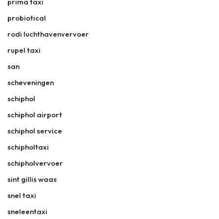
prima taxi
probiotical
rodi luchthavenvervoer
rupel taxi
san
scheveningen
schiphol
schiphol airport
schiphol service
schipholtaxi
schipholvervoer
sint gillis waas
snel taxi
sneleentaxi