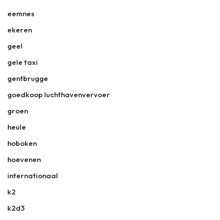
eemnes
ekeren
geel
gele taxi
gentbrugge
goedkoop luchthavenvervoer
groen
heule
hoboken
hoevenen
internationaal
k2
k2d3