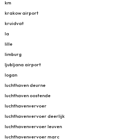
km
krakow airport
kruidvat
la
lille
limburg
ljubljana airport
logan
luchthaven deurne
luchthaven oostende
luchthavenvervoer
luchthavenvervoer deerlijk
luchthavenvervoer leuven
luchthavenvervoer marc