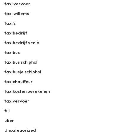
taxi vervoer
taxi willems
taxi's
taxibedrijf
taxibedrijf venlo
taxibus
taxibus schiphol
taxibusje schiphol
taxichauffeur
taxikosten berekenen
taxivervoer
tui
uber
Uncategorized