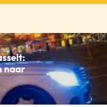
sselt:
n naar