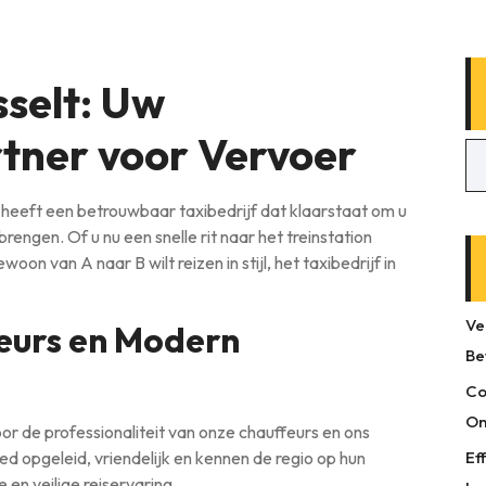
sselt: Uw
tner voor Vervoer
 heeft een betrouwbaar taxibedrijf dat klaarstaat om u
engen. Of u nu een snelle rit naar het treinstation
oon van A naar B wilt reizen in stijl, het taxibedrijf in
Ve
feurs en Modern
Be
Co
On
oor de professionaliteit van onze chauffeurs en ons
 opgeleid, vriendelijk en kennen de regio op hun
Ef
en veilige reiservaring.