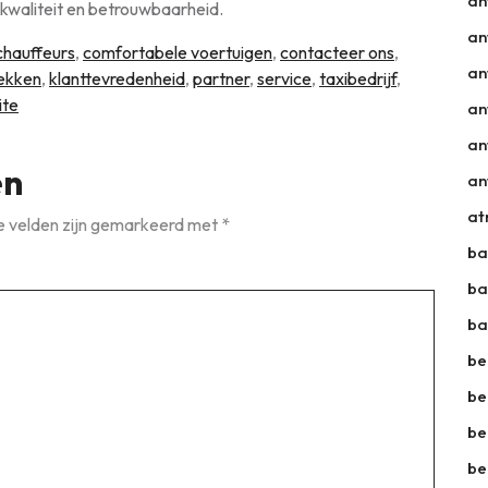
an
 kwaliteit en betrouwbaarheid.
an
chauffeurs
,
comfortabele voertuigen
,
contacteer ons
,
an
rekken
,
klanttevredenheid
,
partner
,
service
,
taxibedrijf
,
ite
an
an
en
an
a
e velden zijn gemarkeerd met
*
ba
ba
ba
be
be
be
be