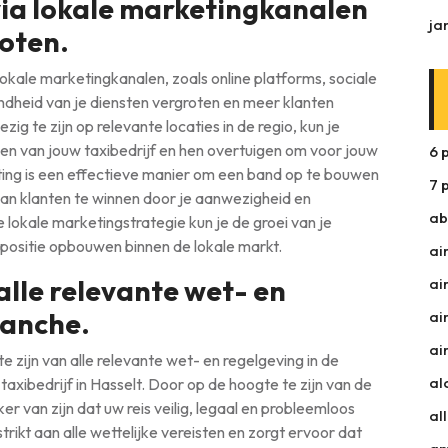
via lokale marketingkanalen
ja
oten.
 lokale marketingkanalen, zoals online platforms, sociale
dheid van je diensten vergroten en meer klanten
g te zijn op relevante locaties in de regio, kun je
en van jouw taxibedrijf en hen overtuigen om voor jouw
6 
ing is een effectieve manier om een band op te bouwen
7 
n klanten te winnen door je aanwezigheid en
ab
 lokale marketingstrategie kun je de groei van je
e positie opbouwen binnen de lokale markt.
ai
lle relevante wet- en
ai
ranche.
ai
ai
e zijn van alle relevante wet- en regelgeving in de
al
xibedrijf in Hasselt. Door op de hoogte te zijn van de
er van zijn dat uw reis veilig, legaal en probleemloos
al
strikt aan alle wettelijke vereisten en zorgt ervoor dat