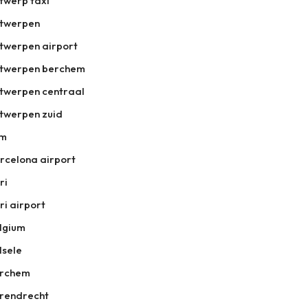
twerp taxi
twerpen
twerpen airport
twerpen berchem
twerpen centraal
twerpen zuid
tm
rcelona airport
ri
ri airport
lgium
lsele
rchem
rendrecht