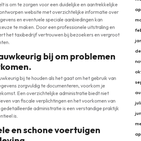
elt is om te zorgen voor een duidelijke en aantrekkelijke
ap
ontworpen website met overzichtelijke informatie over
gevens en eventuele speciale aanbiedingen kan
ma
euze te maken. Door een professionele uitstraling en
fe
ert het taxibedrijf vertrouwen bij bezoekers en vergroot
ja
nten.
de
nauwkeurig bij om problemen
no
rkomen.
ok
uwkeurig bij te houden als het gaat om het gebruik van
se
e gegevens zorgvuldig te documenteren, voorkom je
au
komst. Een overzichtelijke administratie biedt niet
aleven van fiscale verplichtingen en het voorkomen van
ju
gedetailleerde administratie is een verstandige praktijk
ju
tieel is.
me
ele en schone voertuigen
ap
leving.