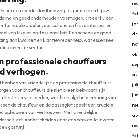
ma
en om een goede klantbeleving te garanderen bij uw
fe
moderne en goed onderhouden voertuigen, creëert u een
ja
ortabele stoelen, een schone en frisse interieur en
el van luxe en professionaliteit. Een schone en goed
de
g aan kwaliteit en klanttevredenheid, wat essentieel
no
tie binnen de sector.
ok
en professionele chauffeurs
se
id verhogen.
au
et hebben van vriendelijke en professionele chauffeurs
ju
rgen voor chauffeurs die niet alleen bekwaam zijn
ju
 attente service bieden, wordt de algehele ervaring van
tussen de chauffeur en de passagier speelt een cruciale
me
n het opbouwen van vertrouwen. Met vriendelijke
ap
n Hasselt zich onderscheiden door een service te leveren
ma
k en gastvrij.
fe