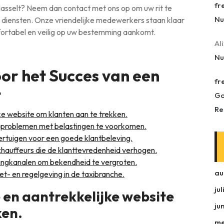
fr
 Hasselt? Neem dan contact met ons op om uw rit te
Nu
 diensten. Onze vriendelijke medewerkers staan klaar
fortabel en veilig op uw bestemming aankomt.
Al
Nu
oor het Succes van een
fr
t
Go
Re
jke website om klanten aan te trekken.
m problemen met belastingen te voorkomen.
ertuigen voor een goede klantbeleving.
 chauffeurs die de klanttevredenheid verhogen.
tingkanalen om bekendheid te vergroten.
au
t- en regelgeving in de taxibranche.
ju
e en aantrekkelijke website
ju
ken.
me