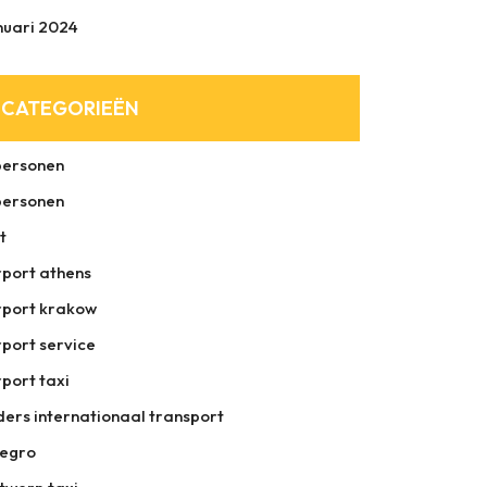
nuari 2024
CATEGORIEËN
personen
personen
t
rport athens
rport krakow
rport service
rport taxi
ders internationaal transport
legro