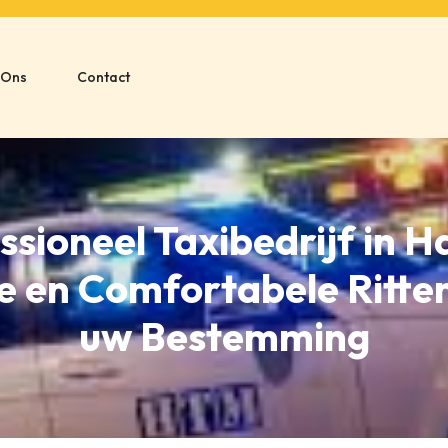
 Ons
Contact
ssioneel Taxibedrijf in Ha
ge en Comfortabele Ritte
uw Bestemming