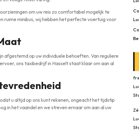
Lu
Co
oorzieningen om uw reis zo comfortabel mogelijk te
en ruime minibus, wij hebben het perfecte voertuig voor
Lu
Co
 Maat
Be
ijn afgestemd op uw individuele behoeften. Van reguliere
ervoer, ons taxibedrijf in Hasselt staat klaar om aan al
fr
ttevredenheid
Lu
St
zodat u altijd op ons kunt rekenen, ongeacht het tijdstip
oog in het vaandel en we streven ernaar om aan al uw
Zé
Lu
St