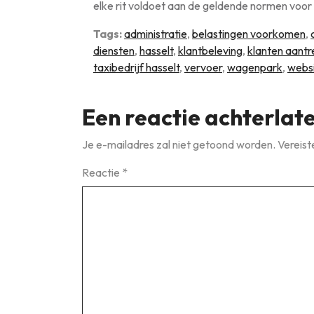
elke rit voldoet aan de geldende normen voor
Tags:
administratie
,
belastingen voorkomen
,
diensten
,
hasselt
,
klantbeleving
,
klanten aant
taxibedrijf hasselt
,
vervoer
,
wagenpark
,
webs
Een reactie achterlat
Je e-mailadres zal niet getoond worden.
Vereist
Reactie
*