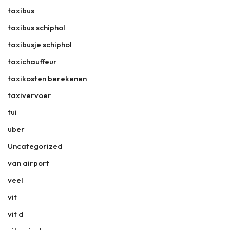
taxibus
taxibus schiphol
taxibusje schiphol
taxichauffeur
taxikosten berekenen
taxivervoer
tui
uber
Uncategorized
van airport
veel
vit
vit d