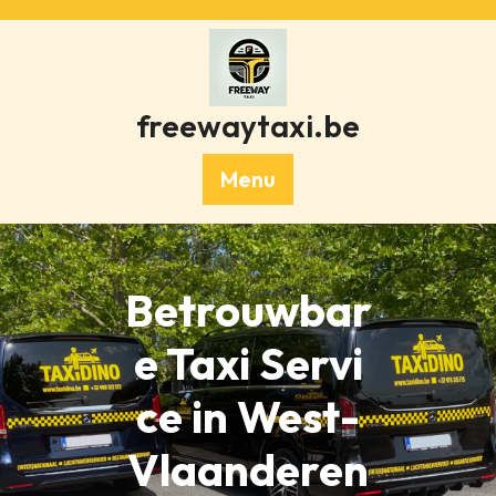
Skip
to
content
freewaytaxi.be
Menu
Betrouwbar
e Taxi Servi
ce in West-
Vlaanderen