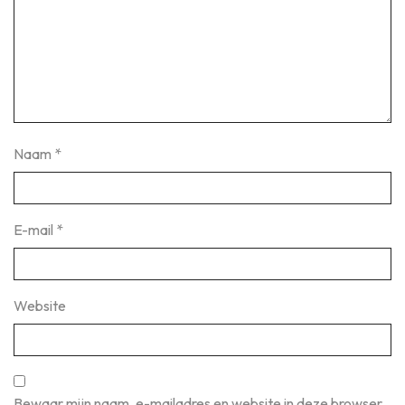
Naam
*
E-mail
*
Website
Bewaar mijn naam, e-mailadres en website in deze browser