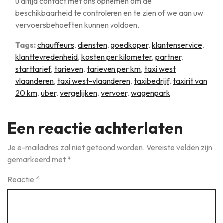
u altijd contact met ons opnemen om de
beschikbaarheid te controleren en te zien of we aan uw
vervoersbehoeften kunnen voldoen.
Tags:
chauffeurs
,
diensten
,
goedkoper
,
klantenservice
,
klanttevredenheid
,
kosten per kilometer
,
partner
,
starttarief
,
tarieven
,
tarieven per km
,
taxi west
vlaanderen
,
taxi west-vlaanderen
,
taxibedrijf
,
taxirit van
20 km
,
uber
,
vergelijken
,
vervoer
,
wagenpark
Een reactie achterlaten
Je e-mailadres zal niet getoond worden.
Vereiste velden zijn
gemarkeerd met
*
Reactie
*