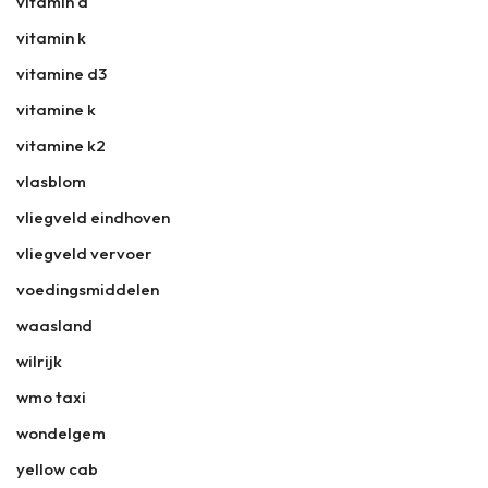
vitamin d
vitamin k
vitamine d3
vitamine k
vitamine k2
vlasblom
vliegveld eindhoven
vliegveld vervoer
voedingsmiddelen
waasland
wilrijk
wmo taxi
wondelgem
yellow cab