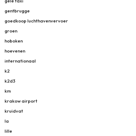
gele taxi
gentbrugge
goedkoop luchthavenvervoer
groen
hoboken
hoevenen
internationaal
k2
k2d3
km
krakow airport
kruidvat
la
lille