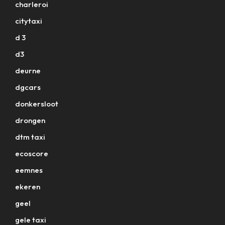
charleroi
citytaxi
d 3
d3
deurne
dgcars
donkersloot
drongen
dtm taxi
ecoscore
eemnes
ekeren
geel
gele taxi