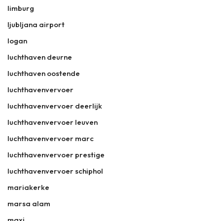
limburg
ljubljana airport
logan
luchthaven deurne
luchthaven oostende
luchthavenvervoer
luchthavenvervoer deerlijk
luchthavenvervoer leuven
luchthavenvervoer marc
luchthavenvervoer prestige
luchthavenvervoer schiphol
mariakerke
marsa alam
maxi