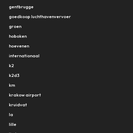
gentbrugge
goedkoop luchthavenvervoer
groen
hoboken
hoevenen
internationaal
k2
k2d3
km
krakow airport
kruidvat
la
lille