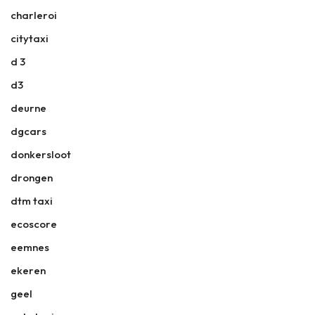
charleroi
citytaxi
d 3
d3
deurne
dgcars
donkersloot
drongen
dtm taxi
ecoscore
eemnes
ekeren
geel