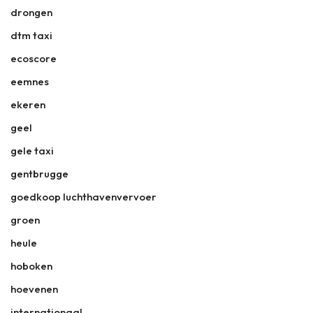
drongen
dtm taxi
ecoscore
eemnes
ekeren
geel
gele taxi
gentbrugge
goedkoop luchthavenvervoer
groen
heule
hoboken
hoevenen
internationaal