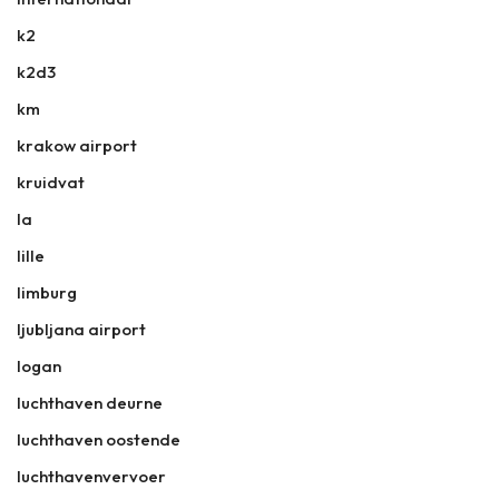
k2
k2d3
km
krakow airport
kruidvat
la
lille
limburg
ljubljana airport
logan
luchthaven deurne
luchthaven oostende
luchthavenvervoer