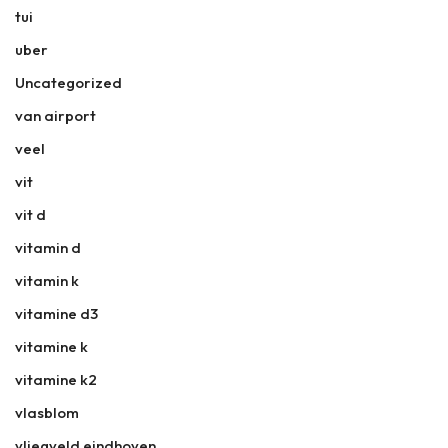
tui
uber
Uncategorized
van airport
veel
vit
vit d
vitamin d
vitamin k
vitamine d3
vitamine k
vitamine k2
vlasblom
vliegveld eindhoven