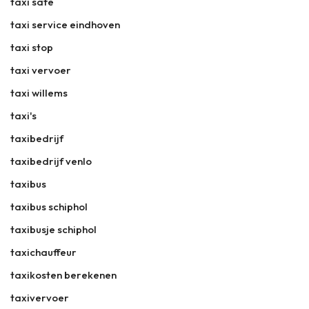
taxi safe
taxi service eindhoven
taxi stop
taxi vervoer
taxi willems
taxi's
taxibedrijf
taxibedrijf venlo
taxibus
taxibus schiphol
taxibusje schiphol
taxichauffeur
taxikosten berekenen
taxivervoer