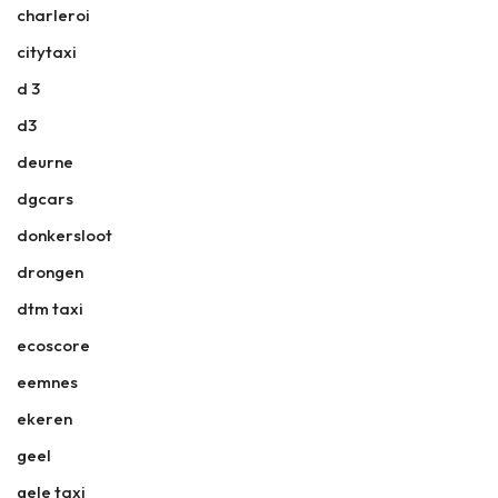
charleroi
citytaxi
d 3
d3
deurne
dgcars
donkersloot
drongen
dtm taxi
ecoscore
eemnes
ekeren
geel
gele taxi