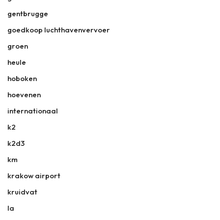
gentbrugge
goedkoop luchthavenvervoer
groen
heule
hoboken
hoevenen
internationaal
k2
k2d3
km
krakow airport
kruidvat
la