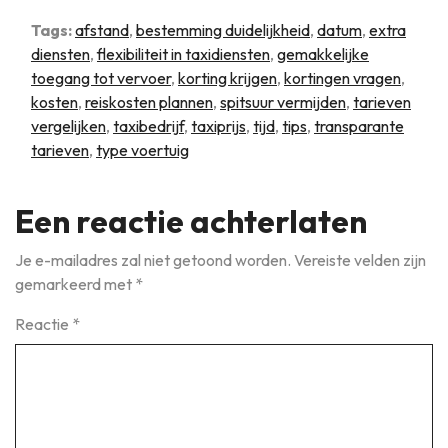
Tags:
afstand
,
bestemming duidelijkheid
,
datum
,
extra
diensten
,
flexibiliteit in taxidiensten
,
gemakkelijke
toegang tot vervoer
,
korting krijgen
,
kortingen vragen
,
kosten
,
reiskosten plannen
,
spitsuur vermijden
,
tarieven
vergelijken
,
taxibedrijf
,
taxiprijs
,
tijd
,
tips
,
transparante
tarieven
,
type voertuig
Een reactie achterlaten
Je e-mailadres zal niet getoond worden.
Vereiste velden zijn
gemarkeerd met
*
Reactie
*