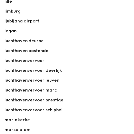
lille
limburg
ljubljana airport
logan
luchthaven deurne
luchthaven oostende
luchthavenvervoer
luchthavenvervoer deerlijk
luchthavenvervoer leuven
luchthavenvervoer marc
luchthavenvervoer prestige
luchthavenvervoer schiphol
mariakerke
marsa alam