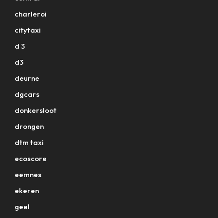
charleroi
citytaxi
d 3
d3
deurne
dgcars
donkersloot
drongen
dtm taxi
ecoscore
eemnes
ekeren
geel