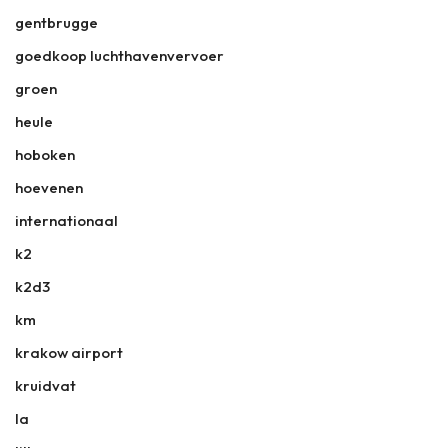
gentbrugge
goedkoop luchthavenvervoer
groen
heule
hoboken
hoevenen
internationaal
k2
k2d3
km
krakow airport
kruidvat
la