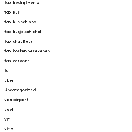
taxibedrijf venlo
taxibus
taxibus schiphol
taxibusje schiphol
taxichauffeur
taxikosten berekenen
taxivervoer
tui
uber
Uncategorized
van airport
veel
vit
vit d