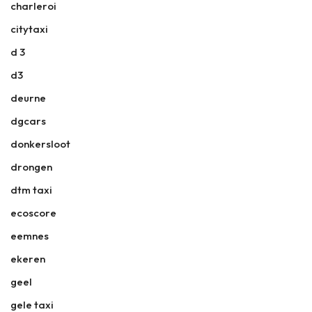
charleroi
citytaxi
d 3
d3
deurne
dgcars
donkersloot
drongen
dtm taxi
ecoscore
eemnes
ekeren
geel
gele taxi