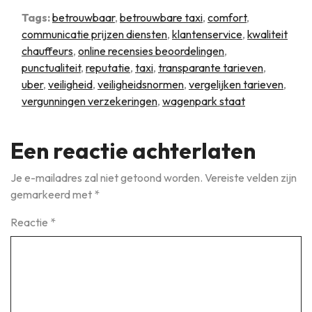
Tags:
betrouwbaar
,
betrouwbare taxi
,
comfort
,
communicatie prijzen diensten
,
klantenservice
,
kwaliteit
chauffeurs
,
online recensies beoordelingen
,
punctualiteit
,
reputatie
,
taxi
,
transparante tarieven
,
uber
,
veiligheid
,
veiligheidsnormen
,
vergelijken tarieven
,
vergunningen verzekeringen
,
wagenpark staat
Een reactie achterlaten
Je e-mailadres zal niet getoond worden.
Vereiste velden zijn
gemarkeerd met
*
Reactie
*