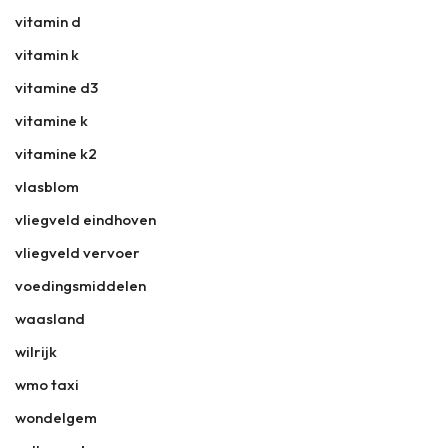
vitamin d
vitamin k
vitamine d3
vitamine k
vitamine k2
vlasblom
vliegveld eindhoven
vliegveld vervoer
voedingsmiddelen
waasland
wilrijk
wmo taxi
wondelgem