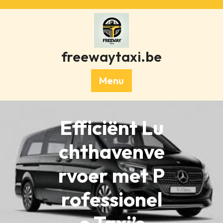
Skip
to
content
freewaytaxi.be
Menu
Efficiënt Lu
chthavenve
rvoer met P
rofessionel