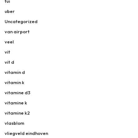
tui
uber
Uncategorized
van airport
veel
vit
vit d
vitamin d
vitamin k
vitamine d3
vitamine k
vitamine k2
vlasblom
vliegveld eindhoven