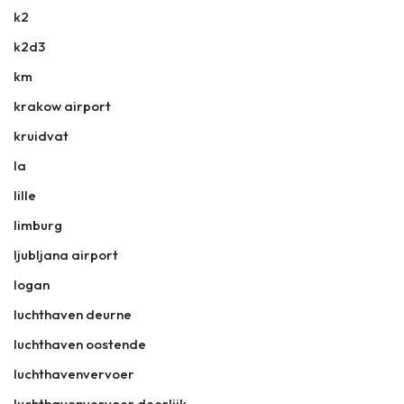
k2
k2d3
km
krakow airport
kruidvat
la
lille
limburg
ljubljana airport
logan
luchthaven deurne
luchthaven oostende
luchthavenvervoer
luchthavenvervoer deerlijk