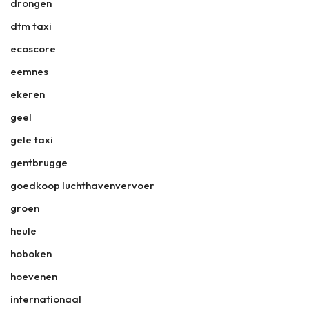
drongen
dtm taxi
ecoscore
eemnes
ekeren
geel
gele taxi
gentbrugge
goedkoop luchthavenvervoer
groen
heule
hoboken
hoevenen
internationaal