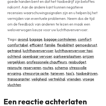
goede handen bent en dat het taxibedrijf zijn beloftes
nakomt. Aan de andere kant kunnen negatieve
recensies waarschuwingssignalen zijn en u helpen bij het
vermijden van eventuele problemen. Neem dus de tijd
om de feedback van anderen te lezen en maak een
weloverwogen keuze voor uw luchthavenvervoer.
Tags:
avond
,
bagage
,
bagage controleren
,
comfort
,
comfortabel
,
efficiënt
,
familie
,
flexibiliteit
,
gemoedsrust
,
getraind
,
luchthavenvervoer
,
luchthavenvervoer taxi
,
ochtend
,
openbaar vervoer
,
parkeerplaatsen
,
prijzen
vergelijken
,
professionele chauffeurs
,
reisbudget
,
reisroute
,
reserveren
,
routes
,
schema
,
stressvolle
ervaring
,
stressvrije optie
,
tarieven
,
taxi's
,
taxibedrijven
,
transparanter
,
veiligheid
,
vertrekhal
,
vrienden
,
vroege
vluchten
Een reactie achterlaten