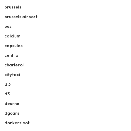
brussels
brussels airport
bus
calcium
capsules
central
charleroi
citytaxi
d 3
d3
deurne
dgcars
donkersloot