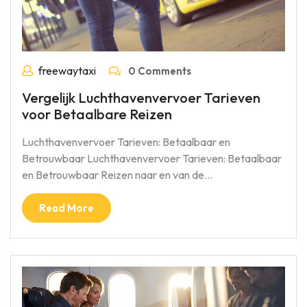
freewaytaxi
0 Comments
Vergelijk Luchthavenvervoer Tarieven
voor Betaalbare Reizen
Luchthavenvervoer Tarieven: Betaalbaar en
Betrouwbaar Luchthavenvervoer Tarieven: Betaalbaar
en Betrouwbaar Reizen naar en van de…
Read More