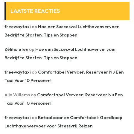
LAATSTE REACTIES
freewaytaxi
op
Hoe een Succesvol Luchthavenvervoer
Bedrijf te Starten: Tips en Stappen
Zéliha eten
op
Hoe een Succesvol Luchthavenvervoer
Bedrijf te Starten: Tips en Stappen
freewaytaxi
op
Comfortabel Vervoer: Reserveer Nu Een
Taxi Voor 10 Personen!
Alix Willems
op
Comfortabel Vervoer: Reserveer Nu Een
Taxi Voor 10 Personen!
freewaytaxi
op
Betaalbaar en Comfortabel: Goedkoop
Luchthavenvervoer voor Stressvrij Reizen