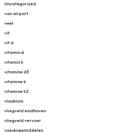
Uncategorized
van airport
veel
vit
vit d
vitamin d
vitamin k
vitamine d3
vitamine k
vitamine k2
vlasblom
vliegveld eindhoven
vliegveld vervoer
voedingsmiddelen