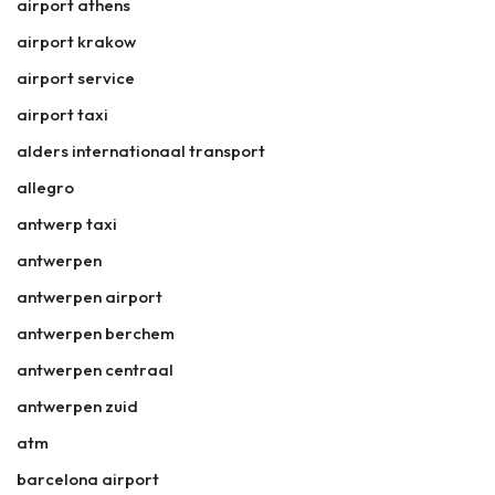
airport athens
airport krakow
airport service
airport taxi
alders internationaal transport
allegro
antwerp taxi
antwerpen
antwerpen airport
antwerpen berchem
antwerpen centraal
antwerpen zuid
atm
barcelona airport