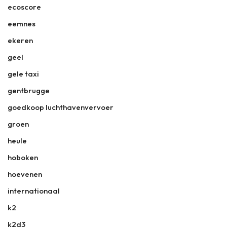
ecoscore
eemnes
ekeren
geel
gele taxi
gentbrugge
goedkoop luchthavenvervoer
groen
heule
hoboken
hoevenen
internationaal
k2
k2d3