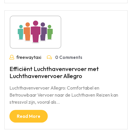
freewaytaxi
0 Comments
Efficiënt Luchthavenvervoer met
Luchthavenvervoer Allegro
Luchthavenvervoer Allegro: Comfortabel en
Betrouwbaar Vervoer naar de Luchthaven Reizen kan
stressvol zijn, vooral als…
Read More