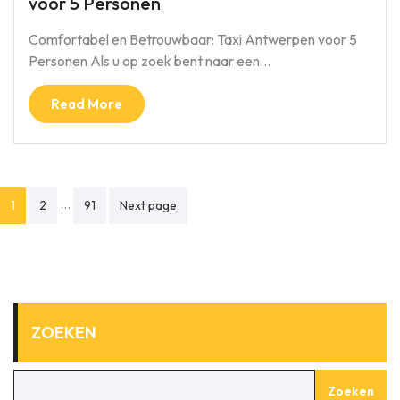
voor 5 Personen
Comfortabel en Betrouwbaar: Taxi Antwerpen voor 5
Personen Als u op zoek bent naar een…
Read More
Berichtnavigatie
…
1
2
91
Next page
ZOEKEN
Zoeken