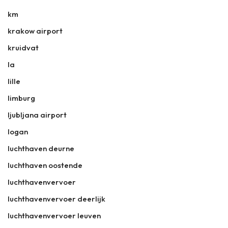
km
krakow airport
kruidvat
la
lille
limburg
ljubljana airport
logan
luchthaven deurne
luchthaven oostende
luchthavenvervoer
luchthavenvervoer deerlijk
luchthavenvervoer leuven