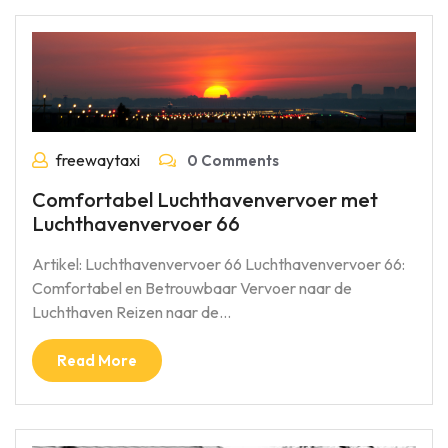
freewaytaxi
0 Comments
Comfortabel Luchthavenvervoer met
Luchthavenvervoer 66
Artikel: Luchthavenvervoer 66 Luchthavenvervoer 66:
Comfortabel en Betrouwbaar Vervoer naar de
Luchthaven Reizen naar de…
Read More