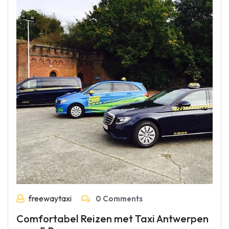
freewaytaxi
0 Comments
Comfortabel Reizen met Taxi Antwerpen