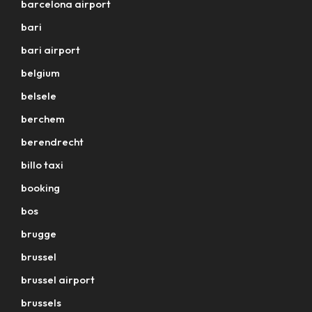
barcelona airport
bari
bari airport
belgium
belsele
berchem
berendrecht
billo taxi
booking
bos
brugge
brussel
brussel airport
brussels