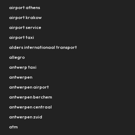
airport athens
airport krakow
airport service
airport taxi
alders internationaal transport
allegro
antwerp taxi
antwerpen
antwerpen airport
antwerpen berchem
antwerpen centraal
antwerpen zuid
atm