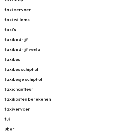
taxi vervoer
taxi willems
taxi's
taxibedrijf
taxibedrijf venlo
taxibus
taxibus schiphol
taxibusje schiphol
taxichauffeur
taxikosten berekenen
taxivervoer
tui
uber