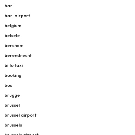
bari
bari airport
belgium
belsele
berchem
berendrecht
billo taxi
booking
bos
brugge
brussel
brussel airport
brussels
brussels airport