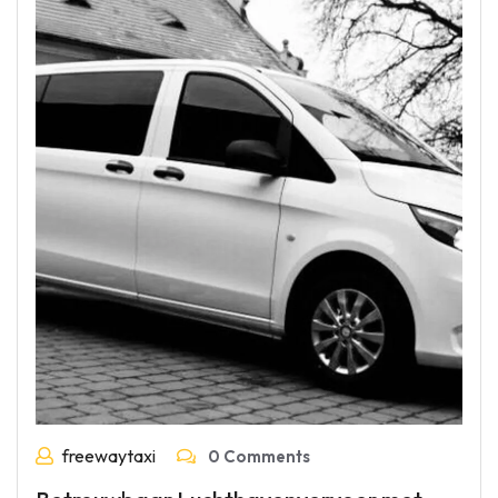
freewaytaxi
0 Comments